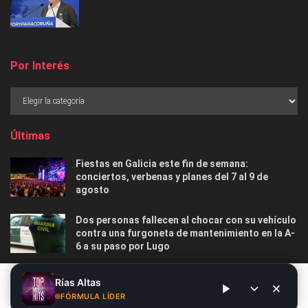
Por Interés
Últimas
Fiestas en Galicia este fin de semana:
conciertos, verbenas y planes del 7 al 9 de
agosto
Dos personas fallecen al chocar con su vehículo
contra una furgoneta de mantenimiento en la A-
6 a su paso por Lugo
Las 12 playas gallegas con Bandera Azul menos
Este sitio web utiliza cookies. Al continuar utilizando este sitio
Rías Altas
masificadas para disfrutar este verano
web, usted da su consentimiento para el uso de cookies. Visite
FÓRMULA LÍDER