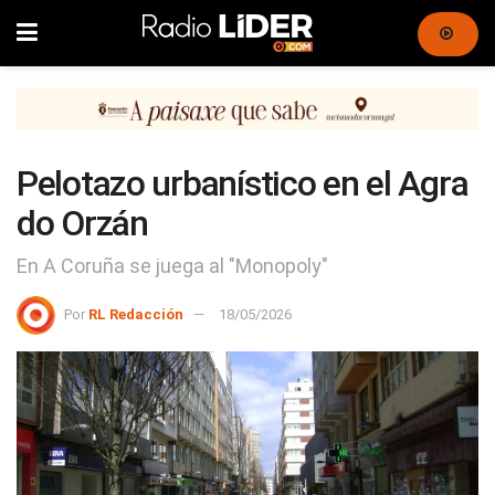
Pelotazo urbanístico en el Agra
do Orzán
En A Coruña se juega al "Monopoly"
Por
RL Redacción
18/05/2026