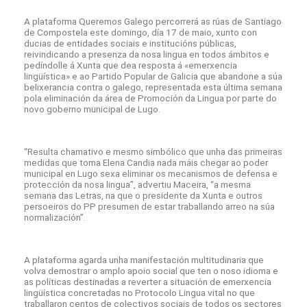
A plataforma Queremos Galego percorrerá as rúas de Santiago
de Compostela este domingo, día 17 de maio, xunto con
ducias de entidades sociais e institucións públicas,
reivindicando a presenza da nosa lingua en todos ámbitos e
pedíndolle á Xunta que dea resposta á «emerxencia
lingüística» e ao Partido Popular de Galicia que abandone a súa
belixerancia contra o galego, representada esta última semana
pola eliminación da área de Promoción da Lingua por parte do
novo goberno municipal de Lugo.
“Resulta chamativo e mesmo simbólico que unha das primeiras
medidas que toma Elena Candia nada máis chegar ao poder
municipal en Lugo sexa eliminar os mecanismos de defensa e
protección da nosa lingua”, advertiu Maceira, “a mesma
semana das Letras, na que o presidente da Xunta e outros
persoeiros do PP presumen de estar traballando arreo na súa
normalización”.
A plataforma agarda unha manifestación multitudinaria que
volva demostrar o amplo apoio social que ten o noso idioma e
as políticas destinadas a reverter a situación de emerxencia
lingüística concretadas no Protocolo Lingua vital no que
traballaron centos de colectivos sociais de todos os sectores