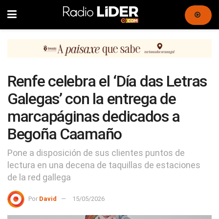
Renfe celebra el ‘Día das Letras
Galegas’ con la entrega de
marcapáginas dedicados a
Begoña Caamaño
Pone a disposición de sus clientes puntos de
lectura en una decena de taquillas de estaciones
de la red gallega
Por
David
15/05/2026