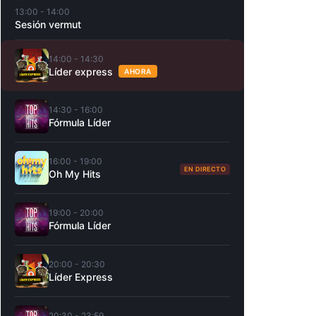
13:00 - 14:00
Sesión vermut
14:00 - 14:30
Líder express
AHORA
14:30 - 16:00
Fórmula Líder
16:00 - 19:00
EN DIRECTO
Oh My Hits
19:00 - 20:00
Fórmula Líder
20:00 - 20:30
Líder Express
20:30 - 23:59