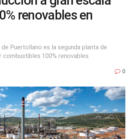
ducción a gran escala
0% renovables en
 de Puertollano es la segunda planta de
ir combustibles 100% renovables.
0