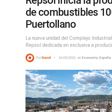
Repsol inicia la pro
de combustibles 10
Puertollano
La nueva unidad del Complejo Industrial
Repsol dedicada en exclusiva a produc
Por
David
26/05/2026
en
Economía
,
España