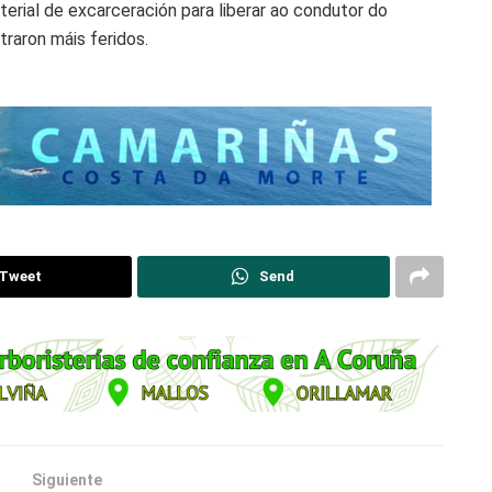
rial de excarceración para liberar ao condutor do
traron máis feridos.
Tweet
Send
Siguiente