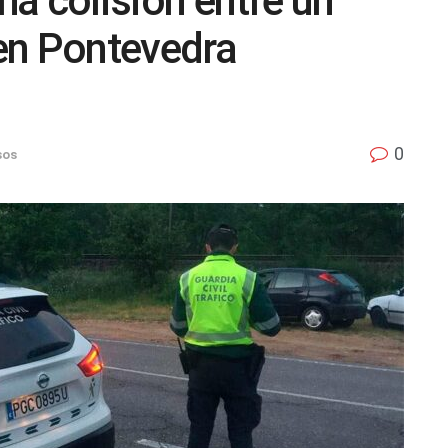
a colisión entre un
en Pontevedra
0
sos