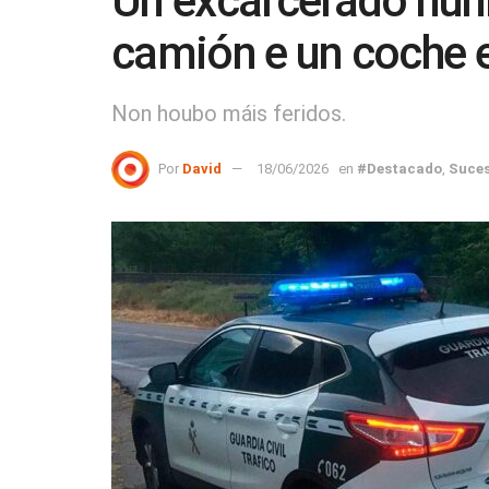
Un excarcerado nunh
camión e un coche 
Non houbo máis feridos.
Por
David
18/06/2026
en
#Destacado
,
Suce