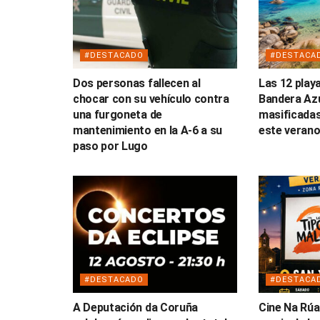
#DESTACADO
#DESTACA
Dos personas fallecen al
Las 12 play
chocar con su vehículo contra
Bandera Az
una furgoneta de
masificadas
mantenimiento en la A-6 a su
este veran
paso por Lugo
#DESTACADO
#DESTACA
A Deputación da Coruña
Cine Na Rúa