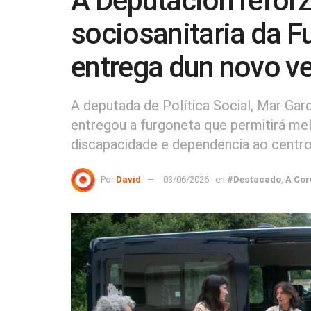
A Deputación reforz
sociosanitaria da F
entrega dun novo v
A deputada de Política Social, Mar Garc
entregou a furgoneta que permitirá mel
discapacidade e dependencia ao centro
Por
David
03/06/2026
en
#Destacado
,
A Cor