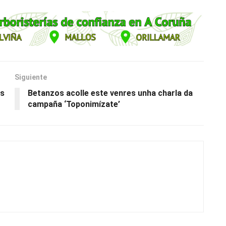
Siguiente
es
Betanzos acolle este venres unha charla da
campaña ‘Toponimízate’