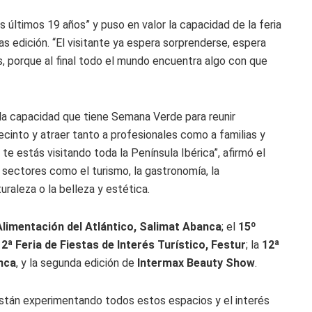
os últimos 19 años” y puso en valor la capacidad de la feria
as edición. “El visitante ya espera sorprenderse, espera
os, porque al final todo el mundo encuentra algo con que
 la capacidad que tiene Semana Verde para reunir
into y atraer tanto a profesionales como a familias y
te estás visitando toda la Península Ibérica”, afirmó el
n sectores como el turismo, la gastronomía, la
turaleza o la belleza y estética.
Alimentación del Atlántico, Salimat Abanca
; el
15º
12ª Feria de Fiestas de Interés Turístico, Festur
; la
12ª
nca
, y la segunda edición de
Intermax Beauty Show
.
stán experimentando todos estos espacios y el interés