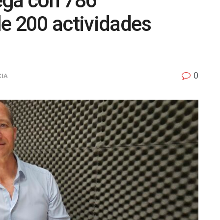
ega con 786
e 200 actividades
0
CIA