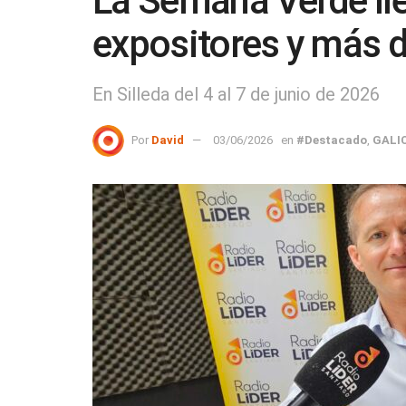
La Semana Verde ll
expositores y más d
En Silleda del 4 al 7 de junio de 2026
Por
David
03/06/2026
en
#Destacado
,
GALI