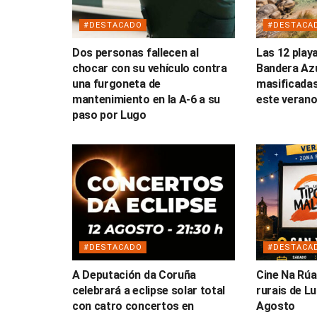
#DESTACADO
#DESTACA
Dos personas fallecen al
Las 12 play
chocar con su vehículo contra
Bandera Az
una furgoneta de
masificadas
mantenimiento en la A-6 a su
este veran
paso por Lugo
#DESTACADO
#DESTACA
A Deputación da Coruña
Cine Na Rúa
celebrará a eclipse solar total
rurais de L
con catro concertos en
Agosto