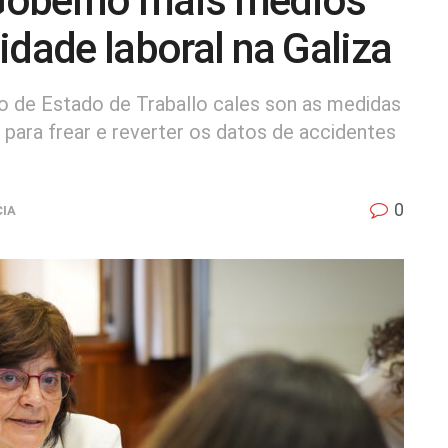
Goberno máis medios
lidade laboral na Galiza
io de Estado de Traballo cales son as medidas
para frear e reverter os datos de accidentes
0
CIA