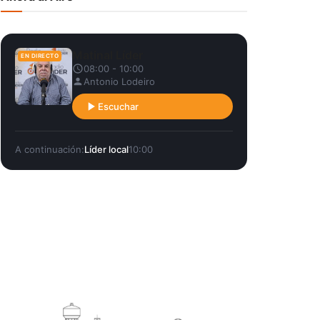
Matinal Líder
EN DIRECTO
08:00 - 10:00
Antonio Lodeiro
Escuchar
A continuación:
Líder local
10:00