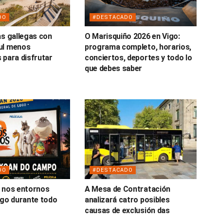
DO
#DESTACADO
as gallegas con
O Marisquiño 2026 en Vigo:
ul menos
programa completo, horarios,
 para disfrutar
conciertos, deportes y todo lo
o
que debes saber
DO
#DESTACADO
 nos entornos
A Mesa de Contratación
ugo durante todo
analizará catro posibles
causas de exclusión das