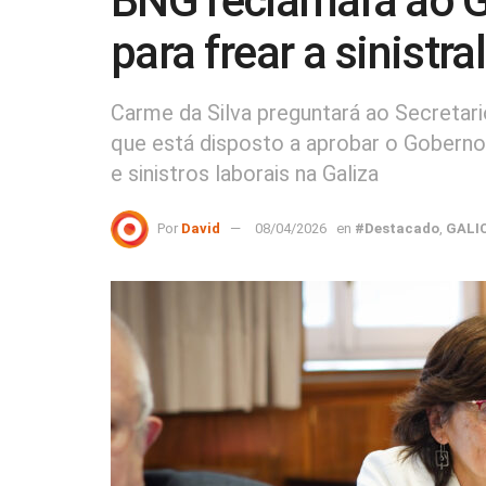
BNG reclamará ao 
para frear a sinistra
Carme da Silva preguntará ao Secretar
que está disposto a aprobar o Goberno 
e sinistros laborais na Galiza
Por
David
08/04/2026
en
#Destacado
,
GALI