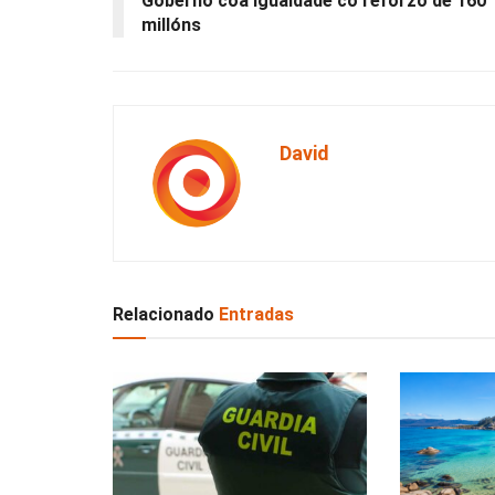
Goberno coa igualdade co reforzo de 160
millóns
David
Relacionado
Entradas