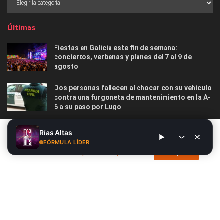
Últimas
Fiestas en Galicia este fin de semana:
conciertos, verbenas y planes del 7 al 9 de
agosto
Dos personas fallecen al chocar con su vehículo
contra una furgoneta de mantenimiento en la A-
6 a su paso por Lugo
Las 12 playas gallegas con Bandera Azul menos
Este sitio web utiliza cookies. Al continuar utilizando este sitio
Rías Altas
masificadas para disfrutar este verano
web, usted da su consentimiento para el uso de cookies. Visite
FÓRMULA LÍDER
nuestra
Política de privacidad y cookies
.
Acepto
Nosotros
Publicidad
Contacto
Privacidad y Cookies
Aviso Legal