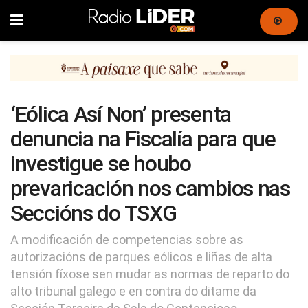
‘Eólica Así Non’ presenta
denuncia na Fiscalía para que
investigue se houbo
prevaricación nos cambios nas
Seccións do TSXG
A modificación de competencias sobre as
autorizacións de parques eólicos e liñas de alta
tensión fíxose sen mudar as normas de reparto do
alto tribunal galego e en contra do ditame da