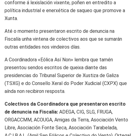
conforme á lexislación vixente, poñen en entredito a
política industrial e enerxética de saqueo que promove a
Xunta.
Até o momento presentaron escrito de denuncia na
Fiscalía unha vintena de colectivos aos que se sumarán
outras entidades nos vindeiros días.
A Coordinadora «Eólica Así Non» lembra que tamén
presentou sendos escritos de queixa diante das
presidencias do Tribunal Superior de Xustiza de Galiza
(TSXG) e do Consello Xeral do Poder Xudicial (CXPX) que
aínda non recibiron resposta.
Colectivos da Coordinadora que presentaron escrito
de denuncia na Fiscalía:
ADEGA, CIG, SLG, FRUGA,
ORGACCMM, ACOUGA, Amigas da Terra, Asociación Vento
Libre, Asociación Fonte Seca, Asociación Tarabelada,
A.C.I.B.A.L. (Amil Sen Eólicos e Colectivo do Vento), Ortegal