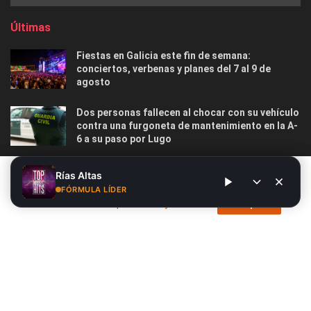
Últimas
Fiestas en Galicia este fin de semana:
conciertos, verbenas y planes del 7 al 9 de
agosto
Dos personas fallecen al chocar con su vehículo
contra una furgoneta de mantenimiento en la A-
6 a su paso por Lugo
Las 12 playas gallegas con Bandera Azul menos
Este sitio web utiliza cookies. Al continuar utilizando este sitio
Rías Altas
masificadas para disfrutar este verano
web, usted da su consentimiento para el uso de cookies. Visite
FÓRMULA LÍDER
nuestra
Política de privacidad y cookies
.
Acepto
Nosotros
Publicidad
Contacto
Privacidad y Cookies
Aviso Legal
© 2026
Radio Líder
- Desarrollado por
Siete.Online
.