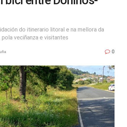
l bici entre Doniños-
ación do itinerario litoral e na mellora da
a pola veciñanza e visitantes
0
uña