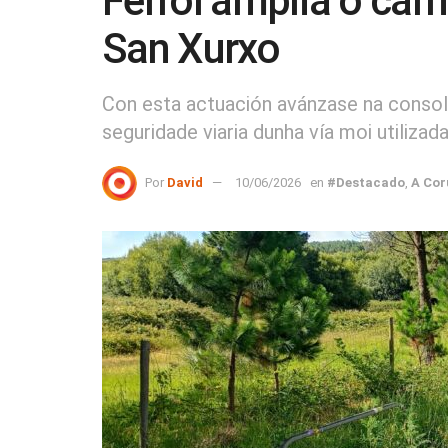
Ferrol amplia o carri
San Xurxo
Con esta actuación avánzase na consolid
seguridade viaria dunha vía moi utilizad
Por
David
10/06/2026
en
#Destacado
,
A Cor