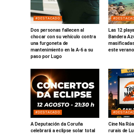
#DESTACADO
#DESTACA
Dos personas fallecen al
Las 12 play
chocar con su vehículo contra
Bandera Az
una furgoneta de
masificadas
mantenimiento en la A-6 a su
este veran
paso por Lugo
#DESTACADO
#DESTACA
A Deputación da Coruña
Cine Na Rúa
celebrará a eclipse solar total
rurais de L