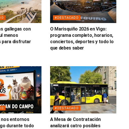
DO
#DESTACADO
as gallegas con
O Marisquiño 2026 en Vigo:
ul menos
programa completo, horarios,
 para disfrutar
conciertos, deportes y todo lo
o
que debes saber
DO
#DESTACADO
 nos entornos
A Mesa de Contratación
ugo durante todo
analizará catro posibles