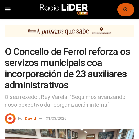
O Concello de Ferrol reforza os
servizos municipais coa
incorporación de 23 auxiliares
administrativos
O seu rexedor, Rey Varela: `Seguimos avanzando
noso obxectivo da reorganización interna´
Por
David
31/03/2026