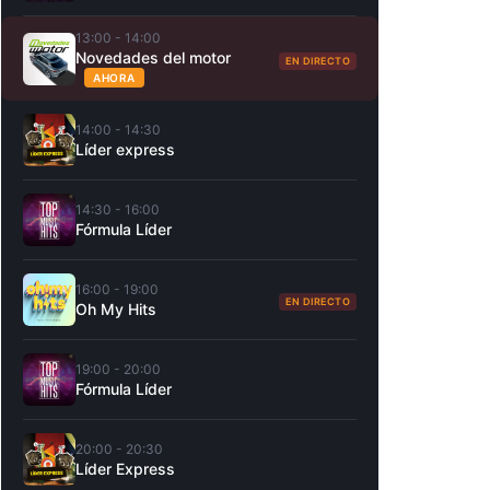
13:00 - 14:00
Novedades del motor
EN DIRECTO
AHORA
14:00 - 14:30
Líder express
14:30 - 16:00
Fórmula Líder
16:00 - 19:00
EN DIRECTO
Oh My Hits
19:00 - 20:00
Fórmula Líder
20:00 - 20:30
Líder Express