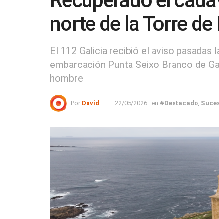
Recuperado el cadá
norte de la Torre d
El 112 Galicia recibió el aviso pasadas 
embarcación Punta Seixo Branco de Gar
hombre
Por
David
22/05/2026
en
#Destacado
,
Suce