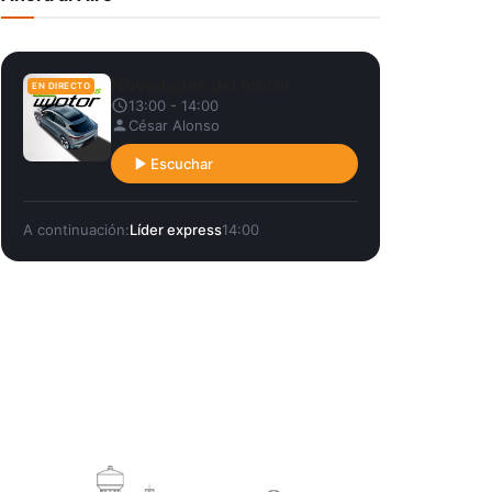
Novedades del motor
EN DIRECTO
13:00 - 14:00
César Alonso
Escuchar
A continuación:
Líder express
14:00