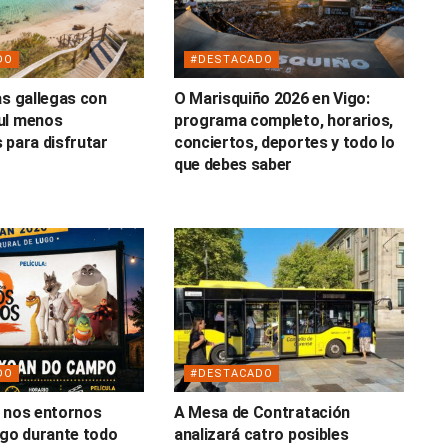
DO
#DESTACADO
as gallegas con
O Marisquiño 2026 en Vigo:
ul menos
programa completo, horarios,
 para disfrutar
conciertos, deportes y todo lo
o
que debes saber
DO
#DESTACADO
 nos entornos
A Mesa de Contratación
ugo durante todo
analizará catro posibles