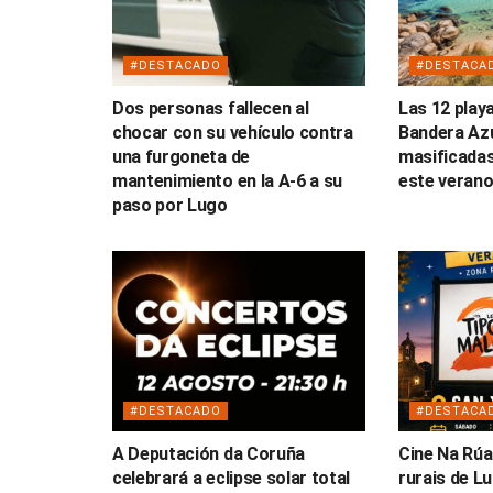
#DESTACADO
#DESTACA
Dos personas fallecen al
Las 12 play
chocar con su vehículo contra
Bandera Az
una furgoneta de
masificadas
mantenimiento en la A-6 a su
este veran
paso por Lugo
#DESTACADO
#DESTACA
A Deputación da Coruña
Cine Na Rúa
celebrará a eclipse solar total
rurais de L