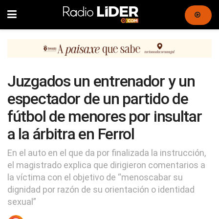
Juzgados un entrenador y un
espectador de un partido de
fútbol de menores por insultar
a la árbitra en Ferrol
En el auto en el que da por finalizada la instrucción,
el magistrado explica que dirigieron comentarios a
la víctima con el objetivo de “menoscabar su
dignidad por razón de su orientación o identidad
sexual”